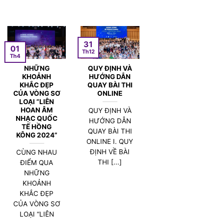
31
01
Th12
Th4
NHỮNG
QUY ĐỊNH VÀ
KHOẢNH
HƯỚNG DẪN
KHẮC ĐẸP
QUAY BÀI THI
CỦA VÒNG SƠ
ONLINE
LOẠI “LIÊN
HOAN ÂM
QUY ĐỊNH VÀ
NHẠC QUỐC
HƯỚNG DẪN
TẾ HỒNG
QUAY BÀI THI
KÔNG 2024”
ONLINE I. QUY
ĐỊNH VỀ BÀI
CÙNG NHAU
THI [...]
ĐIỂM QUA
NHỮNG
KHOẢNH
KHẮC ĐẸP
CỦA VÒNG SƠ
LOẠI “LIÊN