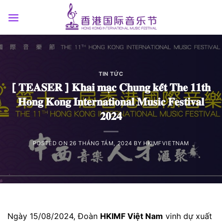
Skip
to
content
TIN TỨC
[ 𝐓𝐄𝐀𝐒𝐄𝐑 ] 𝐊𝐡𝐚𝐢 𝐦𝐚̣𝐜 𝐂𝐡𝐮𝐧𝐠 𝐤𝐞̂́𝐭 𝐓𝐡𝐞 𝟏𝟏𝐭𝐡
𝐇𝐨𝐧𝐠 𝐊𝐨𝐧𝐠 𝐈𝐧𝐭𝐞𝐫𝐧𝐚𝐭𝐢𝐨𝐧𝐚𝐥 𝐌𝐮𝐬𝐢𝐜 𝐅𝐞𝐬𝐭𝐢𝐯𝐚𝐥
𝟐𝟎𝟐𝟒
POSTED ON
26 THÁNG TÁM, 2024
BY
HKIMFVIETNAM
Ngày 15/08/2024, Đoàn
HKIMF Việt Nam
vinh dự xuất