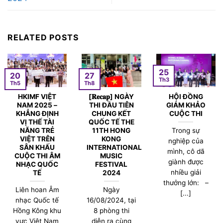
RELATED POSTS
25
20
27
Th3
Th5
Th8
HKIMF VIỆT
[𝐑𝐞𝐜𝐚𝐩] NGÀY
HỘI ĐỒNG
NAM 2025 –
THI ĐẦU TIÊN
GIÁM KHẢO
KHẲNG ĐỊNH
CHUNG KẾT
CUỘC THI
VỊ THẾ TÀI
QUỐC TẾ THE
NĂNG TRẺ
11TH HONG
Trong sự
VIỆT TRÊN
KONG
nghiệp của
SÂN KHẤU
INTERNATIONAL
mình, cô dã
CUỘC THI ÂM
MUSIC
giành được
NHẠC QUỐC
FESTIVAL
nhiều giải
TẾ
2024
thưởng lớn: –
Liên hoan Âm
Ngày
[...]
nhạc Quốc tế
16/08/2024, tại
Hồng Kông khu
8 phòng thi
vực Việt Nam
diễn ra cùng