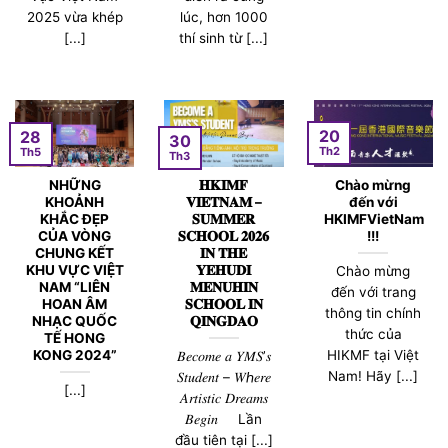
2025 vừa khép
lúc, hơn 1000
[...]
thí sinh từ [...]
20
28
30
Th2
Th5
Th3
NHỮNG
𝐇𝐊𝐈𝐌𝐅
Chào mừng
KHOẢNH
𝐕𝐈𝐄𝐓𝐍𝐀𝐌 –
đến với
KHẮC ĐẸP
𝐒𝐔𝐌𝐌𝐄𝐑
HKIMFVietNam
CỦA VÒNG
𝐒𝐂𝐇𝐎𝐎𝐋 𝟐𝟎𝟐𝟔
!!!
CHUNG KẾT
𝐈𝐍 𝐓𝐇𝐄
KHU VỰC VIỆT
𝐘𝐄𝐇𝐔𝐃𝐈
Chào mừng
NAM “LIÊN
𝐌𝐄𝐍𝐔𝐇𝐈𝐍
đến với trang
HOAN ÂM
𝐒𝐂𝐇𝐎𝐎𝐋 𝐈𝐍
thông tin chính
NHẠC QUỐC
𝐐𝐈𝐍𝐆𝐃𝐀𝐎
thức của
TẾ HONG
HIKMF tại Việt
KONG 2024”
𝐵𝑒𝑐𝑜𝑚𝑒 𝑎 𝑌𝑀𝑆’𝑠
Nam! Hãy [...]
𝑆𝑡𝑢𝑑𝑒𝑛𝑡 – 𝑊ℎ𝑒𝑟𝑒
[...]
𝐴𝑟𝑡𝑖𝑠𝑡𝑖𝑐 𝐷𝑟𝑒𝑎𝑚𝑠
𝐵𝑒𝑔𝑖𝑛 Lần
đầu tiên tại [...]