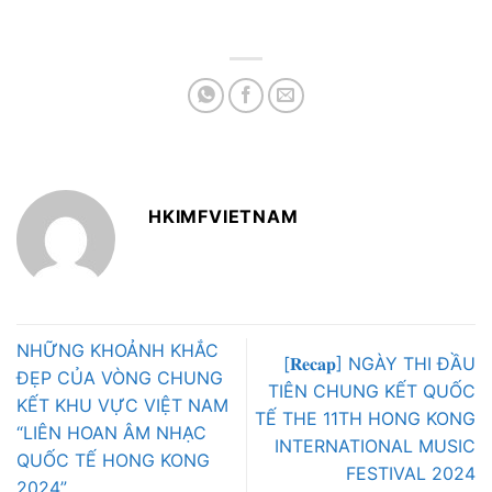
HKIMFVIETNAM
NHỮNG KHOẢNH KHẮC
[𝐑𝐞𝐜𝐚𝐩] NGÀY THI ĐẦU
ĐẸP CỦA VÒNG CHUNG
TIÊN CHUNG KẾT QUỐC
KẾT KHU VỰC VIỆT NAM
TẾ THE 11TH HONG KONG
“LIÊN HOAN ÂM NHẠC
INTERNATIONAL MUSIC
QUỐC TẾ HONG KONG
FESTIVAL 2024
2024”