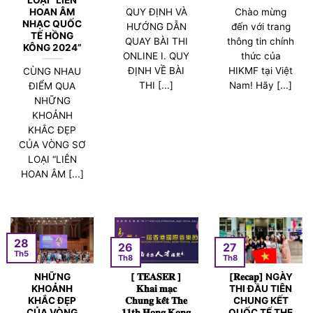
HOAN ÂM
QUY ĐỊNH VÀ
Chào mừng
NHẠC QUỐC
HƯỚNG DẪN
đến với trang
TẾ HỒNG
QUAY BÀI THI
thông tin chính
KÔNG 2024”
ONLINE I. QUY
thức của
ĐỊNH VỀ BÀI
HIKMF tại Việt
CÙNG NHAU
THI [...]
Nam! Hãy [...]
ĐIỂM QUA
NHỮNG
KHOẢNH
KHẮC ĐẸP
CỦA VÒNG SƠ
LOẠI “LIÊN
HOAN ÂM [...]
28
26
27
Th5
Th8
Th8
NHỮNG
[ 𝐓𝐄𝐀𝐒𝐄𝐑 ]
[𝐑𝐞𝐜𝐚𝐩] NGÀY
KHOẢNH
𝐊𝐡𝐚𝐢 𝐦𝐚̣𝐜
THI ĐẦU TIÊN
KHẮC ĐẸP
𝐂𝐡𝐮𝐧𝐠 𝐤𝐞̂́𝐭 𝐓𝐡𝐞
CHUNG KẾT
CỦA VÒNG
𝟏𝟏𝐭𝐡 𝐇𝐨𝐧𝐠 𝐊𝐨𝐧𝐠
QUỐC TẾ THE