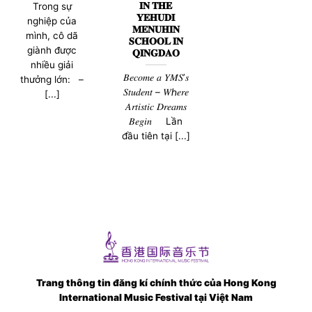
𝐈𝐍 𝐓𝐇𝐄
Trong sự
𝐘𝐄𝐇𝐔𝐃𝐈
nghiệp của
𝐌𝐄𝐍𝐔𝐇𝐈𝐍
mình, cô dã
𝐒𝐂𝐇𝐎𝐎𝐋 𝐈𝐍
giành được
𝐐𝐈𝐍𝐆𝐃𝐀𝐎
nhiều giải
𝐵𝑒𝑐𝑜𝑚𝑒 𝑎 𝑌𝑀𝑆’𝑠
thưởng lớn: –
𝑆𝑡𝑢𝑑𝑒𝑛𝑡 – 𝑊ℎ𝑒𝑟𝑒
[...]
𝐴𝑟𝑡𝑖𝑠𝑡𝑖𝑐 𝐷𝑟𝑒𝑎𝑚𝑠
𝐵𝑒𝑔𝑖𝑛 Lần
đầu tiên tại [...]
Trang thông tin đăng kí chính thức của Hong Kong
International Music Festival tại Việt Nam