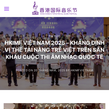
Skip
to
content
TIN TỨC
HKIMF VIỆT NAM 2025 – KHẲNG ĐỊNH
VỊ THẾ TÀI NĂNG TRẺ VIỆT TRÊN SÂN
KHẤU CUỘC THI ÂM NHẠC QUỐC TẾ
POSTED ON
20 THÁNG NĂM, 2025
BY
HKIMFVIETNAM