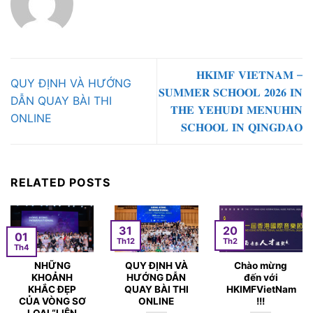
𝐇𝐊𝐈𝐌𝐅 𝐕𝐈𝐄𝐓𝐍𝐀𝐌 –
QUY ĐỊNH VÀ HƯỚNG
𝐒𝐔𝐌𝐌𝐄𝐑 𝐒𝐂𝐇𝐎𝐎𝐋 𝟐𝟎𝟐𝟔 𝐈𝐍
DẪN QUAY BÀI THI
𝐓𝐇𝐄 𝐘𝐄𝐇𝐔𝐃𝐈 𝐌𝐄𝐍𝐔𝐇𝐈𝐍
ONLINE
𝐒𝐂𝐇𝐎𝐎𝐋 𝐈𝐍 𝐐𝐈𝐍𝐆𝐃𝐀𝐎
RELATED POSTS
31
20
01
Th12
Th2
Th4
NHỮNG
QUY ĐỊNH VÀ
Chào mừng
KHOẢNH
HƯỚNG DẪN
đến với
KHẮC ĐẸP
QUAY BÀI THI
HKIMFVietNam
CỦA VÒNG SƠ
ONLINE
!!!
LOẠI “LIÊN