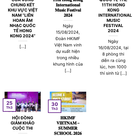
CHUNG KẾT
𝐈𝐧𝐭𝐞𝐫𝐧𝐚𝐭𝐢𝐨𝐧𝐚𝐥
11TH HONG
KHU VỰC VIỆT
𝐌𝐮𝐬𝐢𝐜 𝐅𝐞𝐬𝐭𝐢𝐯𝐚𝐥
KONG
NAM “LIÊN
𝟐𝟎𝟐𝟒
INTERNATIONAL
HOAN ÂM
MUSIC
NHẠC QUỐC
FESTIVAL
Ngày
TẾ HONG
2024
15/08/2024,
KONG 2024”
Đoàn HKIMF
Ngày
Việt Nam vinh
[...]
16/08/2024, tại
dự xuất hiện
8 phòng thi
trong nhiều
diễn ra cùng
khung hình của
lúc, hơn 1000
[...]
thí sinh từ [...]
25
30
Th3
Th3
HỘI ĐỒNG
𝐇𝐊𝐈𝐌𝐅
GIÁM KHẢO
𝐕𝐈𝐄𝐓𝐍𝐀𝐌 –
CUỘC THI
𝐒𝐔𝐌𝐌𝐄𝐑
𝐒𝐂𝐇𝐎𝐎𝐋 𝟐𝟎𝟐𝟔