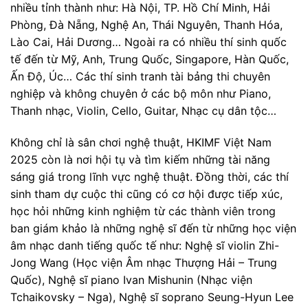
nhiều tỉnh thành như: Hà Nội, TP. Hồ Chí Minh, Hải
Phòng, Đà Nẵng, Nghệ An, Thái Nguyên, Thanh Hóa,
Lào Cai, Hải Dương… Ngoài ra có nhiều thí sinh quốc
tế đến từ Mỹ, Anh, Trung Quốc, Singapore, Hàn Quốc,
Ấn Độ, Úc… Các thí sinh tranh tài bảng thi chuyên
nghiệp và không chuyên ở các bộ môn như Piano,
Thanh nhạc, Violin, Cello, Guitar, Nhạc cụ dân tộc…
Không chỉ là sân chơi nghệ thuật, HKIMF Việt Nam
2025 còn là nơi hội tụ và tìm kiếm những tài năng
sáng giá trong lĩnh vực nghệ thuật. Đồng thời, các thí
sinh tham dự cuộc thi cũng có cơ hội được tiếp xúc,
học hỏi những kinh nghiệm từ các thành viên trong
ban giám khảo là những nghệ sĩ đến từ những học viện
âm nhạc danh tiếng quốc tế như: Nghệ sĩ violin Zhi-
Jong Wang (Học viện Âm nhạc Thượng Hải – Trung
Quốc), Nghệ sĩ piano Ivan Mishunin (Nhạc viện
Tchaikovsky – Nga), Nghệ sĩ soprano Seung-Hyun Lee