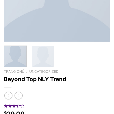
TRANG CHỦ
/
UNCATEGORIZED
Beyond Top NLY Trend
3.50
4
29.00
$