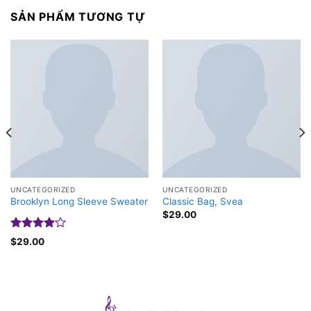
SẢN PHẨM TƯƠNG TỰ
UNCATEGORIZED
UNCATEGORIZED
Brooklyn Long Sleeve Sweater
Classic Bag, Svea
$
29.00
Được
$
29.00
xếp hạng
4.00
5
sao