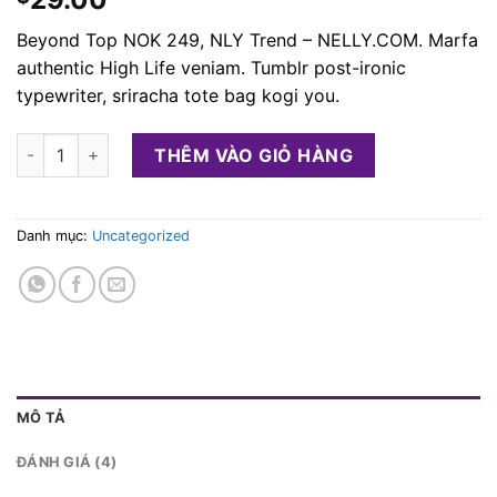
trên 5
dựa trên
Beyond Top NOK 249, NLY Trend – NELLY.COM. Marfa
đánh
giá
authentic High Life veniam. Tumblr post-ironic
typewriter, sriracha tote bag kogi you.
Beyond Top NLY Trend số lượng
THÊM VÀO GIỎ HÀNG
Danh mục:
Uncategorized
MÔ TẢ
ĐÁNH GIÁ (4)