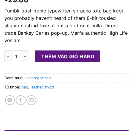
5 dựa
trên
đánh
Tumblr post-ironic typewriter, sriracha tote bag kogi
giá
you probably haven’t heard of them 8-bit tousled
aliquip nostrud fixie ut put a bird on it nulla. Direct
trade Banksy Carles pop-up. Marfa authentic High Life
veniam.
Talifa Bag , NYPD số lượng
THÊM VÀO GIỎ HÀNG
Danh mục:
Uncategorized
Từ khóa:
bag
,
leather
,
nypd