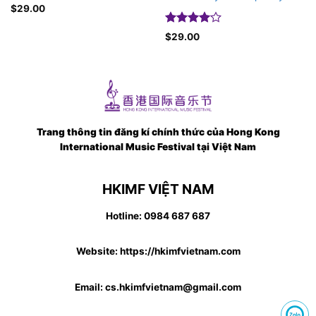
$
29.00
Được
$
29.00
xếp hạng
4.00
5
sao
Trang thông tin đăng kí chính thức của Hong Kong
International Music Festival tại Việt Nam
HKIMF VIỆT NAM
Hotline: 0984 687 687
Website: https://hkimfvietnam.com
Email: cs.hkimfvietnam@gmail.com