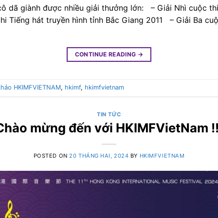
dã giành được nhiều giải thưởng lớn: – Giải Nhì cuộc thi Ti
i Tiếng hát truyền hình tỉnh Bắc Giang 2011 – Giải Ba cuộc
CONTINUE READING
→
khảo HKIMFVIETNAM
,
hkimf
,
hkimfvietnam
TIN TỨC
Chào mừng đến với HKIMFVietNam !!
POSTED ON
20 THÁNG HAI, 2024
BY
HKIMFVIETNAM