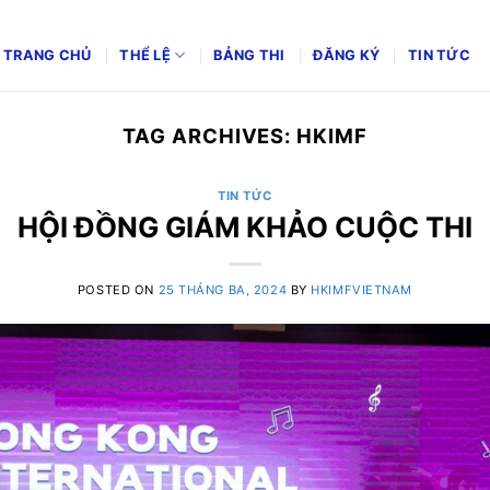
TRANG CHỦ
THỂ LỆ
BẢNG THI
ĐĂNG KÝ
TIN TỨC
TAG ARCHIVES:
HKIMF
TIN TỨC
HỘI ĐỒNG GIÁM KHẢO CUỘC THI
POSTED ON
25 THÁNG BA, 2024
BY
HKIMFVIETNAM