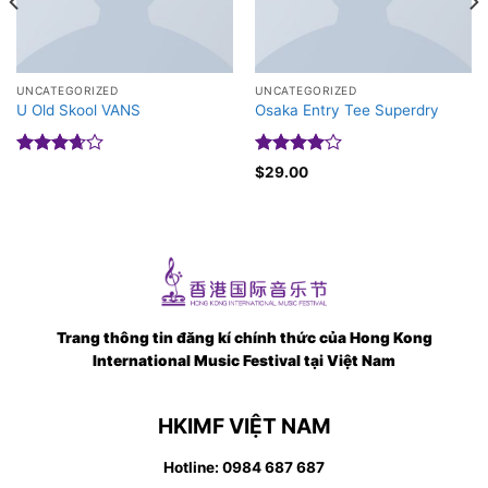
UNCATEGORIZED
UNCATEGORIZED
U Old Skool VANS
Osaka Entry Tee Superdry
Được
Được
$
29.00
xếp
xếp hạng
hạng
4.00
5
3.67
5
sao
sao
Trang thông tin đăng kí chính thức của Hong Kong
International Music Festival tại Việt Nam
HKIMF VIỆT NAM
Hotline: 0984 687 687