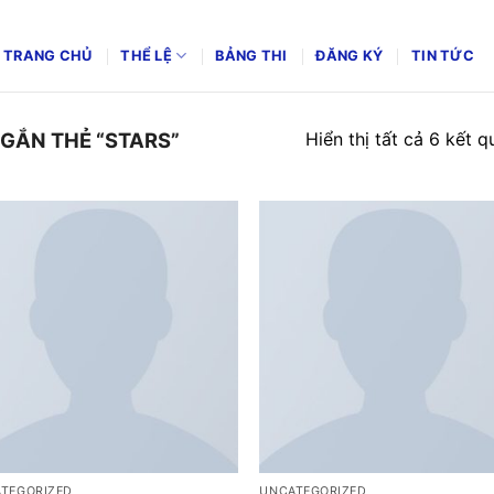
TRANG CHỦ
THỂ LỆ
BẢNG THI
ĐĂNG KÝ
TIN TỨC
Hiển thị tất cả 6 kết q
GẮN THẺ “STARS”
TEGORIZED
UNCATEGORIZED