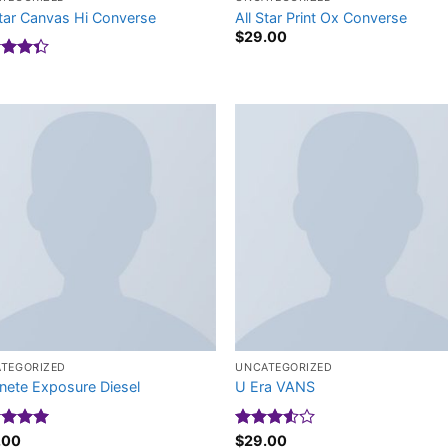
Star Canvas Hi Converse
All Star Print Ox Converse
$
29.00
c xếp
g
4.33
o
TEGORIZED
UNCATEGORIZED
ete Exposure Diesel
U Era VANS
c xếp
.00
Được
$
29.00