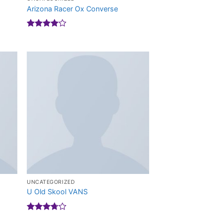
Arizona Racer Ox Converse
Được
xếp hạng
4.00
5
sao
UNCATEGORIZED
U Old Skool VANS
Được