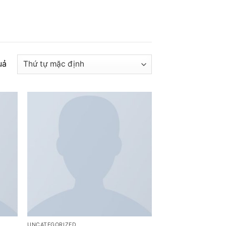
uả
UNCATEGORIZED