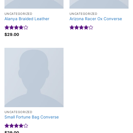
UNCATEGORIZED
UNCATEGORIZED
Alanya Braided Leather
Arizona Racer Ox Converse
Được
$
29.00
Được
xếp hạng
xếp hạng
4.00
5
4.00
5
sao
sao
UNCATEGORIZED
Small Fortune Bag Converse
Được
$
29.00