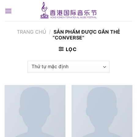
Skip
to
content
TRANG CHỦ
/
SẢN PHẨM ĐƯỢC GẮN THẺ
“CONVERSE”
LỌC